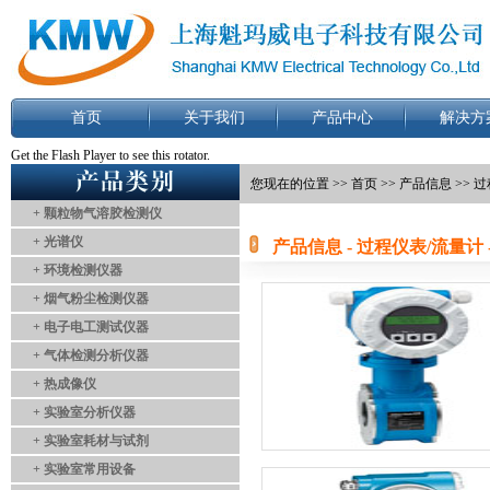
首页
关于我们
产品中心
解决方
Get the Flash Player
to see this rotator.
您现在的位置 >>
首页
>>
产品信息
>> 
+ 颗粒物气溶胶检测仪
+ 光谱仪
产品信息 - 过程仪表/流量计 
+ 环境检测仪器
+ 烟气粉尘检测仪器
+ 电子电工测试仪器
+ 气体检测分析仪器
+ 热成像仪
+ 实验室分析仪器
+ 实验室耗材与试剂
+ 实验室常用设备