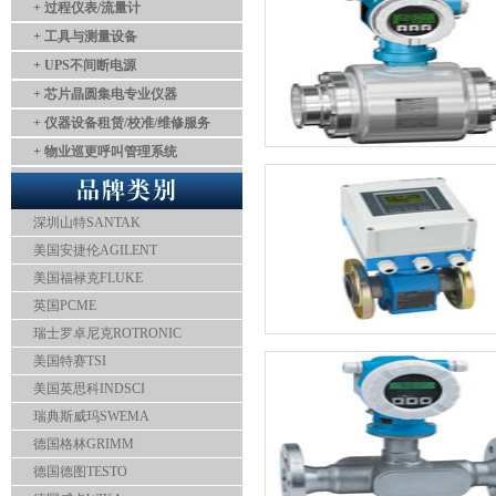
+ 过程仪表/流量计
+ 工具与测量设备
+ UPS不间断电源
+ 芯片晶圆集电专业仪器
+ 仪器设备租赁/校准/维修服务
+ 物业巡更呼叫管理系统
深圳山特SANTAK
美国安捷伦AGILENT
美国福禄克FLUKE
英国PCME
瑞士罗卓尼克ROTRONIC
美国特赛TSI
美国英思科INDSCI
瑞典斯威玛SWEMA
德国格林GRIMM
德国德图TESTO